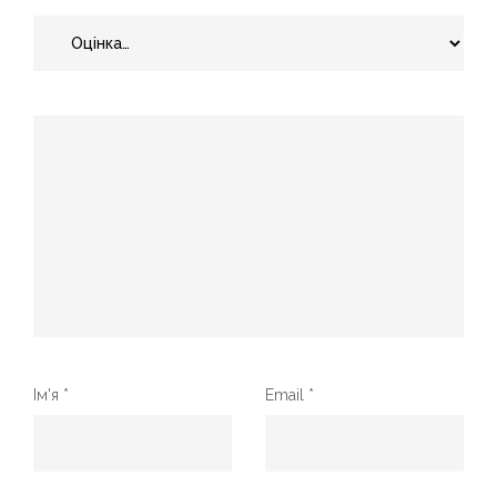
Ім'я
*
Email
*