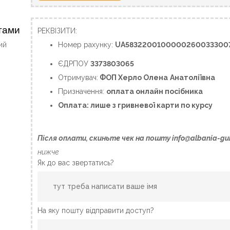
итами
РЕКВІЗИТИ:
ий
Номер рахунку:
UA5832200100000260033300
ЄДРПОУ
3373803065
Отримувач:
ФОП Херло Олена
Анатоліївна
Призначення:
оплата онлайн посібника
Оплата: лише з гривневої карти по курсу
Після оплати, скиньте чек на пошту
info@albania-gu
нижче
Як до вас звертатись?
На яку пошту відправити доступ?