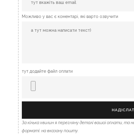
Можливо у вас є коментарі, які варто озвучити
тут додайте файл оплати
НАДІСЛА
За кілька хвилин я перегляну деталі вашої оплати, та 
форматі. на вказану пошту.