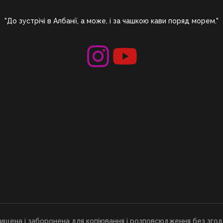
"До зустрічі в Албанії, а може, і за чашкою кави поряд морем."
хищена і заборонена для копіювання і розповсюдження без згод