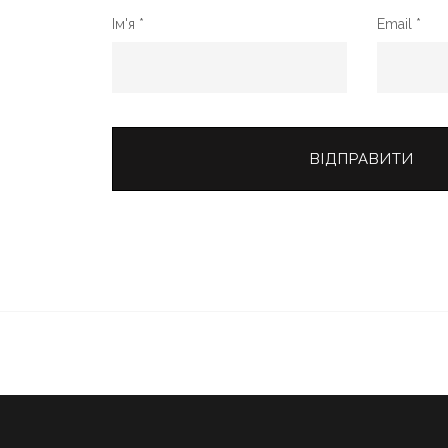
Ім'я
*
Email
*