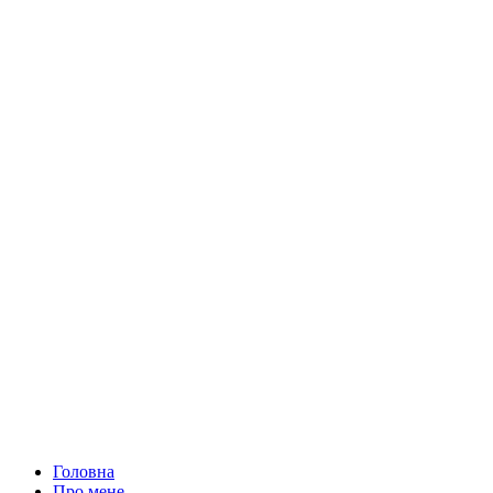
Головна
Про мене