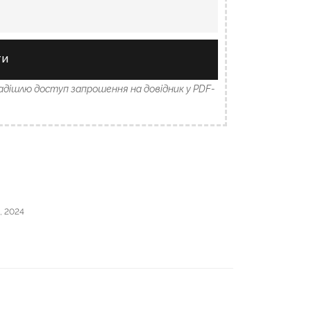
ТИ
надішлю доступ запрошення на довідник у PDF-
, 2024