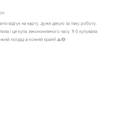
024
ити відгук на карту, дуже дякую за таку роботу,
пила і це купа зекономленого часу. Я б купувала
жній поїздці в кожній країні! 🙏😍