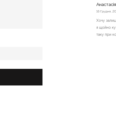
Оцінено в
5
з 5
Анастасія
16 Грудня, 2
Хочу залиш
я щойно ку
таку при ко