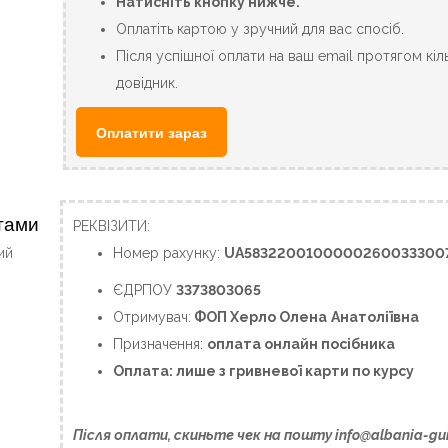
Натисніть кнопку нижче.
Оплатіть картою у зручний для вас спосіб.
Після успішної оплати на ваш email протягом кіл
довідник.
Оплатити зараз
итами
РЕКВІЗИТИ:
ий
Номер рахунку:
UA5832200100000260033300
ЄДРПОУ
3373803065
Отримувач:
ФОП Херло Олена
Анатоліївна
Призначення:
оплата онлайн посібника
Оплата: лише з гривневої карти по курсу
Після оплати, скиньте чек на пошту
info@albania-gu