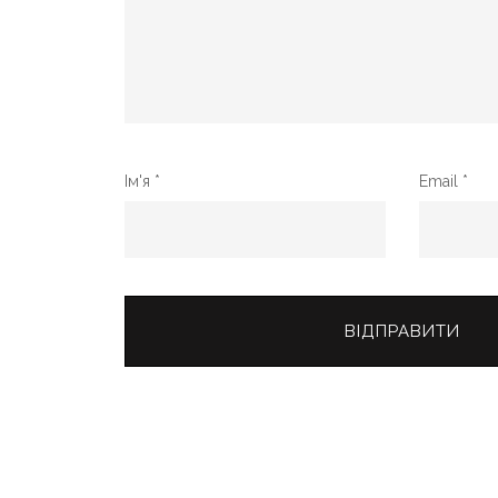
Ім'я
*
Email
*