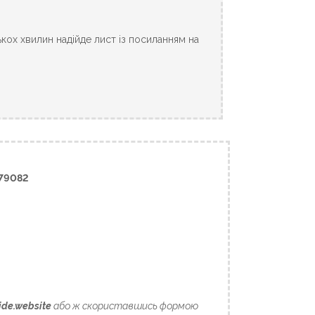
ькох хвилин надійде лист із посиланням на
79082
ide.website
або ж скориставшись формою