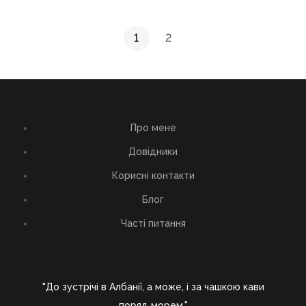
1
2
Про мене
Довідники
Корисні контакти
Блог
Часті питання
"До зустрічі в Албанії, а може, і за чашкою кави
поряд морем."