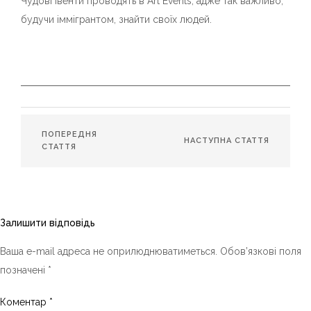
Чудові івенти проводять в Art Events, адже так важливо,
будучи іммігрантом, знайти своїх людей.
ПОПЕРЕДНЯ
НАСТУПНА СТАТТЯ
СТАТТЯ
Залишити відповідь
Ваша e-mail адреса не оприлюднюватиметься.
Обов’язкові поля
позначені
*
Коментар
*