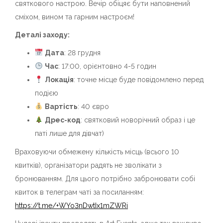
святкового настрою. Вечір обіцяє бути наповнений
сміхом, вином та гарним настроєм!
Деталі заходу:
Дата
: 28 грудня
Час
: 17:00, орієнтовно 4-5 годин
Локація
: точне місце буде повідомлено перед
подією
Вартість
: 40 євро
Дрес-код
: святковий новорічний образ і це
паті лише для дівчат)
Враховуючи обмежену кількість місць (всього 10
квитків), організатори радять не зволікати з
бронюванням. Для цього потрібно забронювати собі
квиток в телеграм чаті за посиланням:
https://t.me/+WYo3nDwtIx1mZWRi