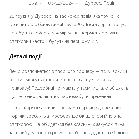
1
хв
05/12/2024
Дуррес
,
Події
28 грудня у Дурресі на вас чекає подія, яка точно не
залишить вас байдужими! Група
Art-Event
організовує
незабутню новорічну вечірку, де творчість, розваги і
святковий настрій будуть на першому місці.
Деталі події
Вечір розпочнеться з творчого процесу — всі учасники
разом зможуть створити свою власну ялинкову
прикрасу! Подробиці тримають у таємниці, але обіцяють,
що це точно залишить у вас незабутні враження.
Після творчої частини, програма перейде до веселих
ігор, які зроблять атмосферу ще більш енергійною та
святковою. Не обійдеться без класичних закусок, вина
та атрибуту нового року – олів’є, що додасть ще більше