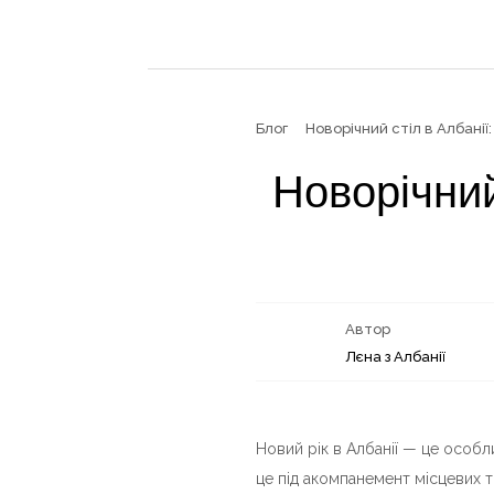
Блог
Новорічний стіл в Албані
Новорічний
Автор
Лєна з Албанії
Новий рік в Албанії — це особли
це під акомпанемент місцевих т