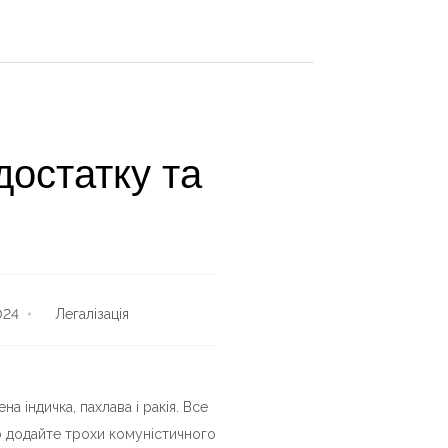
достатку та
024
Легалізація
а індичка, пахлава і ракія. Все
ер додайте трохи комуністичного