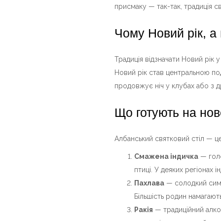
присмаку — так-так, традиція с
Чому Новий рік, а
Традиція відзначати Новий рік у
Новий рік став центральною под
продовжує ніч у клубах або з д
Що готують на нов
Албанський святковий стіл — це
Смажена індичка
— голо
птиці. У деяких регіонах 
Пахлава
— солодкий симв
Більшість родин намагают
Ракія
— традиційний алког