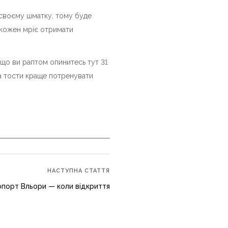
 своєму шматку, тому буде
 кожен мріє отримати
якщо ви раптом опинитесь тут 31
, а тости краще потренувати
НАСТУПНА СТАТТЯ
порт Вльори — коли відкриття