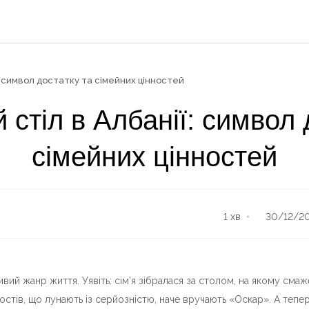
ї: символ достатку та сімейних цінностей
 стіл в Албанії: символ 
сімейних цінностей
1
хв
30/12/2
вий жанр життя. Уявіть: сім’я зібралася за столом, на якому смажен
остів, що лунають із серйозністю, наче вручають «Оскар». А теп