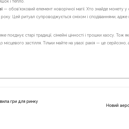
шок і тепло.
зі
— обов’язковий елемент новорічної магії. Хто знайде монету у
 року. Цей ритуал супроводжується сміхом і сподіваннями, адже
 яке поєднує старі традиції, сімейні цінності і трошки хаосу. Тож 
о місцевого застілля. Тільки майте на увазі: ракія — це серйозно
авила гри для ринку
Новий аеро