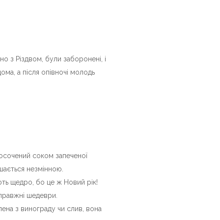
но з Різдвом, були заборонені, і
ома, а після опівночі молодь
росочений соком запеченої
ишається незмінною.
ть щедро, бо це ж Новий рік!
справжні шедеври.
ена з винограду чи слив, вона