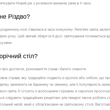
вяткувати Новий рік з розмахом виникла саме в ті часи.
 не Різдво?
 родинному колі з’явилася в часи комунізму. Релігійні свята, включ
ією року. Цей звичай зберігся й досі: святкування починається вд
рузями.
орічний стіл?
 про достаток, різноманіття страв і багато смакоти.
вна страва, яку традиційно подають із крупою або хлібом, що п
індичку замінюють на баранину чи свинину, але її популярність зал
ол свята. Її готують із волоськими горіхами, а сиропом просочую
ься слідувати традиційним рецептам, але пекарні також роблять 
ольний напій, який є обов’язковим на святковому столі. Виготовл