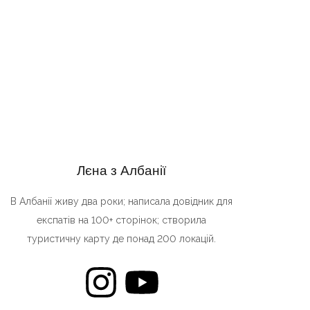
Лєна з Албанії
В Албанії живу два роки; написала довідник для
експатів на 100+ сторінок; створила
туристичну карту де понад 200 локацій.