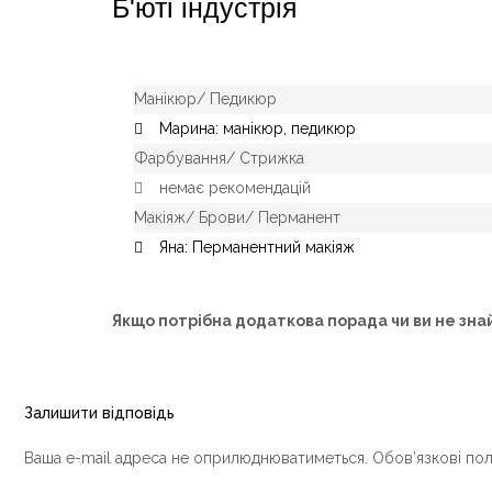
Б'юті індустрія
Манікюр/ Педикюр
Марина: манікюр, педикюр
Фарбування/ Стрижка
немає рекомендацій
Макіяж/ Брови/ Перманент
Яна: Перманентний макіяж
Я
кщо потрібна додаткова порада чи ви не зна
Залишити відповідь
Ваша e-mail адреса не оприлюднюватиметься.
Обов’язкові по