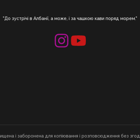
"До зустрічі в Албанії, а може, і за чашкою кави поряд морем."
хищена і заборонена для копіювання і розповсюдження без згод