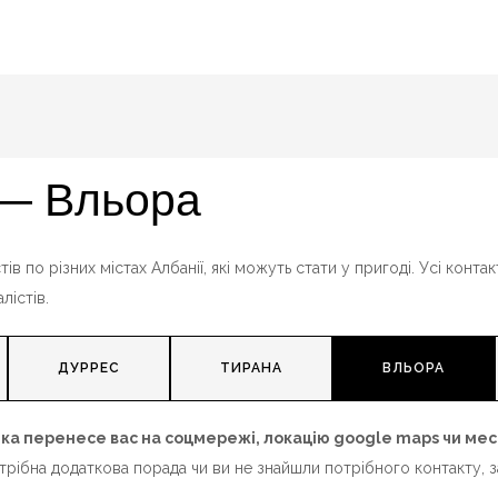
 — Вльора
тів по різних містах Албанії, які можуть стати у пригоді. Усі конт
лістів.
ДУРРЕС
ТИРАНА
ВЛЬОРА
 яка перенесе вас на соцмережі, локацію google maps чи м
трібна додаткова порада чи ви не знайшли потрібного контакту, 