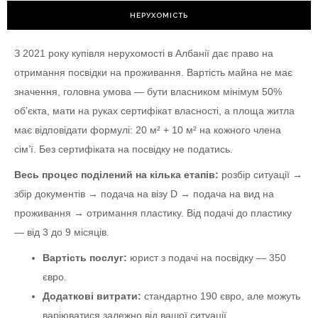
НЕРУХОМІСТЬ
З 2021 року купівля нерухомості в Албанії дає право на
отримання посвідки на проживання. Вартість майна не має
значення, головна умова — бути власником мінімум 50%
об’єкта, мати на руках сертифікат власності, а площа житла
має відповідати формулі: 20 м² + 10 м² на кожного члена
сім’ї. Без сертифіката на посвідку не податись.
Весь процес поділений на кілька етапів:
розбір ситуації →
збір документів → подача на візу D → подача на вид на
проживання → отримання пластику. Від подачі до пластику
— від 3 до 9 місяців.
Вартість послуг:
юрист з подачі на посвідку — 350
євро.
Додаткові витрати:
стандартно 190 євро, але можуть
варіюватися залежно від вашої ситуації.