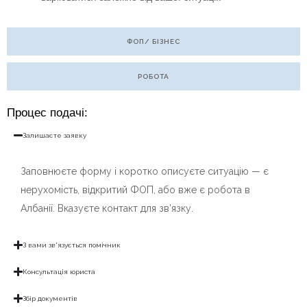
ФОП/ БІЗНЕС
РОБОТА
Процес подачі:
Залишаєте заявку
Заповнюєте форму і коротко описуєте ситуацію — є
нерухомість, відкритий ФОП, або вже є робота в
Албанії. Вказуєте контакт для зв’язку.
З вами зв'язується помічник
Консультація юриста
Збір документів