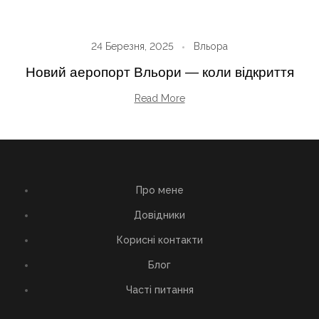
24 Березня, 2025
Вльора
Новий аеропорт Вльори — коли відкриття
Read More
Про мене
Довідники
Корисні контакти
Блог
Часті питання